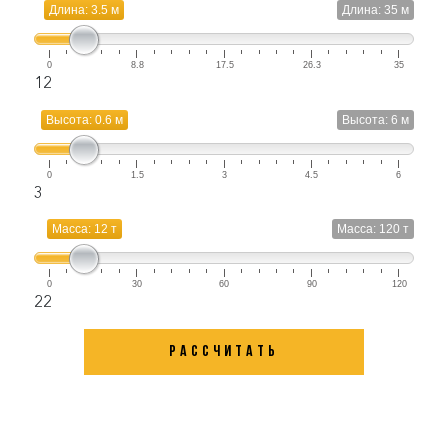
Длина: 3.5 м
Длина: 35 м
0
8.8
17.5
26.3
35
12
Высота: 0.6 м
Высота: 6 м
0
1.5
3
4.5
6
3
Масса: 12 т
Масса: 120 т
0
30
60
90
120
22