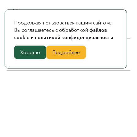
Можно ли транспортировать
технику по различным типам
Продолжая пользоваться нашим сайтом,
дорожных покрытий?
Вы соглашаетесь с обработкой
файлов
cookie и политикой конфиденциальности
Какие меры принимаются для
Хорошо
Подробнее
надежного закрепления техники?
Как контролировать
местоположение машины в пути?