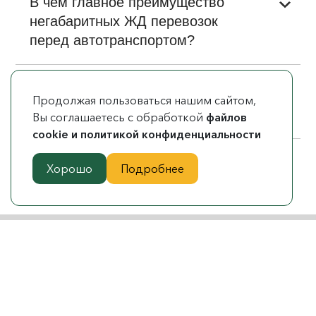
В чём главное преимущество
негабаритных ЖД перевозок
перед автотранспортом?
Почему клиенты доверяют
Продолжая пользоваться нашим сайтом,
доставку компании «Тёббе»?
Вы соглашаетесь с обработкой
файлов
cookie и политикой конфиденциальности
Хорошо
Подробнее
У вас остались